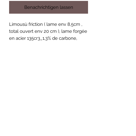
Benachrichtigen lassen
Limousù friction ( lame env 8,5cm ,
total ouvert env 20 cm ), lame forgée
en acier 135cr3_1,3% de carbone,
finition polissage en long grain
1000,manche plein en Ziricote
naturel.
Nicolas Dudognon
dudognon.nico@gmail.com
Condition générales de ventes et
d'utilisation