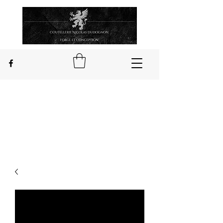
Nicolas Dudognon
Handwerker Messerschmied
in Châteauponsac in Limousin