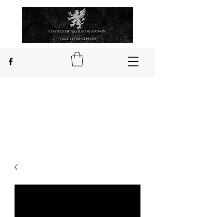
Nicolas Dudognon
Handwerker Messerschmied
in Châteauponsac in Limousin