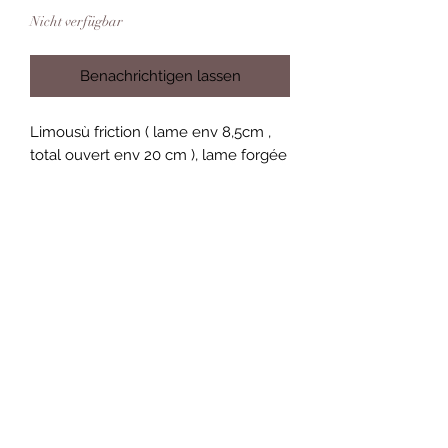
Nicht verfügbar
Benachrichtigen lassen
Limousù friction ( lame env 8,5cm ,
total ouvert env 20 cm ), lame forgée
en acier 135cr3_1,3% de carbone,
finition polissage en long grain 1000,
manche plein en Loupe de
Châtaignier Stabilisée.
Nicolas Dudognon
dudognon.nico@gmail.com
Condition générales de ventes et