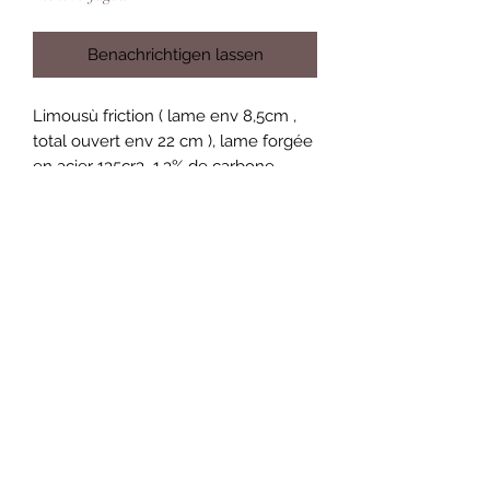
Benachrichtigen lassen
Limousù friction ( lame env 8,5cm ,
total ouvert env 22 cm ), lame forgée
en acier 135cr3_1,3% de carbone,
finition polissage en long grain
1000,manche plein en Andouillet de
Cerf naturel.
Nicolas Dudognon
dudognon.nico@gmail.com
Condition générales de ventes et
d'utilisation