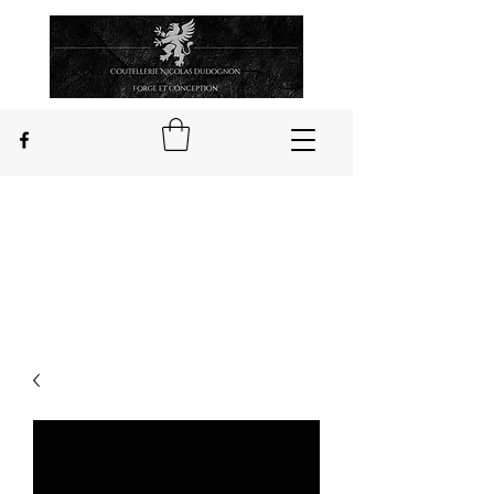
Nicolas Dudognon
Handwerker Messerschmied
in Châteauponsac in Limousin